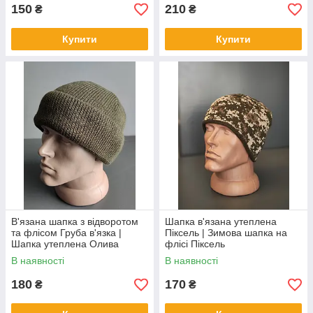
150
210
₴
₴
Купити
Купити
В'язана шапка з відворотом
Шапка в'язана утеплена
та флісом Груба в'язка |
Піксель | Зимова шапка на
Шапка утеплена Олива
флісі Піксель
В наявності
В наявності
180
170
₴
₴