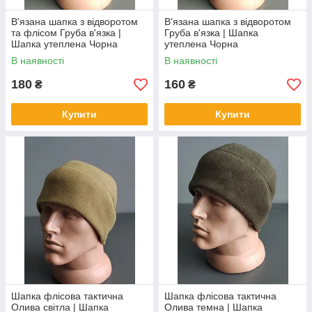
В'язана шапка з відворотом
В'язана шапка з відворотом
та флісом Груба в'язка |
Груба в'язка | Шапка
Шапка утеплена Чорна
утеплена Чорна
В наявності
В наявності
180
160
₴
₴
Купити
Купити
Шапка флісова тактична
Шапка флісова тактична
Олива світла | Шапка
Олива темна | Шапка