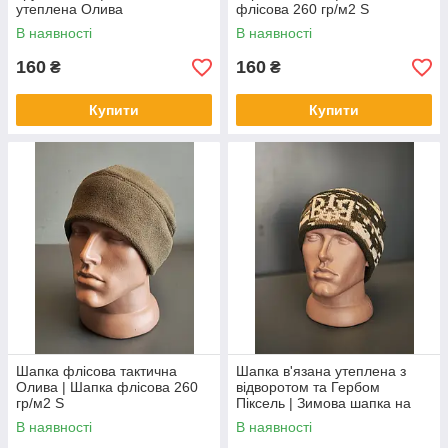
утеплена Олива
флісова 260 гр/м2 S
В наявності
В наявності
160
160
₴
₴
Купити
Купити
Шапка флісова тактична
Шапка в'язана утеплена з
Олива | Шапка флісова 260
відворотом та Гербом
гр/м2 S
Піксель | Зимова шапка на
флісі Піксель
В наявності
В наявності