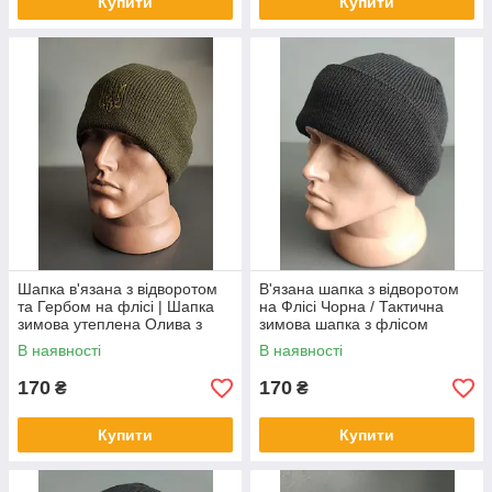
Купити
Купити
Шапка в'язана з відворотом
В'язана шапка з відворотом
та Гербом на флісі | Шапка
на Флісі Чорна / Тактична
зимова утеплена Олива з
зимова шапка з флісом
Гербом в колір
В наявності
В наявності
170
170
₴
₴
Купити
Купити