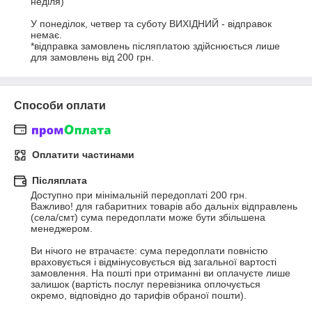
неділя)

У понеділок, четвер та суботу ВИХІДНИЙ - відправок 
немає.

*відправка замовлень післяплатою здійснюється лише 
для замовлень від 200 грн.
Способи оплати
Оплатити частинами
Післяплата
Доступно при мінімальній передоплаті 200 грн.

Важливо! для габаритних товарів або дальніх відправлень 
(села/смт) сума передоплати може бути збільшена 
менеджером.

Ви нічого не втрачаєте: сума передоплати повністю 
враховується і відмінусовується від загальної вартості 
замовлення. На пошті при отриманні ви оплачуєте лише 
залишок (вартість послуг перевізника оплочується 
окремо, відповідно до тарифів обраної пошти).
