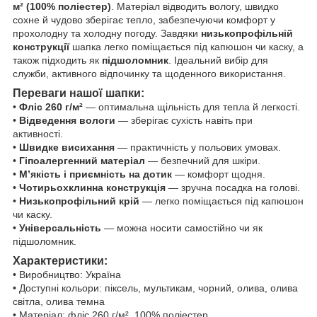
м² (100% поліестер)
. Матеріал відводить вологу, швидко
сохне й чудово зберігає тепло, забезпечуючи комфорт у
прохолодну та холодну погоду. Завдяки
низькопрофільній
конструкції
шапка легко поміщається під капюшон чи каску, а
також підходить як
підшоломник
. Ідеальний вибір для
служби, активного відпочинку та щоденного використання.
Переваги нашої шапки:
•
Фліс 260 г/м²
— оптимальна щільність для тепла й легкості.
•
Відведення вологи
— зберігає сухість навіть при
активності.
•
Швидке висихання
— практичність у польових умовах.
•
Гіпоалергенний матеріал
— безпечний для шкіри.
•
М’якість і приємність на дотик
— комфорт щодня.
•
Чотирьохклинна конструкція
— зручна посадка на голові.
•
Низькопрофільний крій
— легко поміщається під капюшон
чи каску.
•
Універсальність
— можна носити самостійно чи як
підшоломник.
Характеристики:
• Виробництво: Україна
• Доступні кольори: піксель, мультикам, чорний, олива, олива
світла, олива темна
• Матеріал: фліс 260 г/м², 100% поліестер