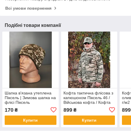
Всі умови повернення
Подібні товари компанії
Шапка в'язана утеплена
Кофта тактична флісова з
Кофт
Піксель | Зимова шапка на
капюшоном Піксель 46 /
олив
флісі Піксель
Військова кофта / Кофта
г/м2
флісова з капюшоном ЗСУ
Оли
170
899
899
₴
₴
Олива
Купити
Купити