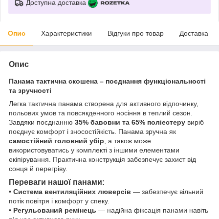
Доступна доставка
Опис
Характеристики
Відгуки про товар
Доставка
Опис
Панама тактична скошена – поєднання функціональності
та зручності
Легка тактична панама створена для активного відпочинку,
польових умов та повсякденного носіння в теплий сезон.
Завдяки поєднанню
35% бавовни та 65% поліестеру
виріб
поєднує комфорт і зносостійкість. Панама зручна як
самостійний головний убір
, а також може
використовуватись у комплекті з іншими елементами
екіпірування. Практична конструкція забезпечує захист від
сонця й перегріву.
Переваги нашої панами:
•
Система вентиляційних люверсів
— забезпечує вільний
потік повітря і комфорт у спеку.
•
Регульований ремінець
— надійна фіксація панами навіть