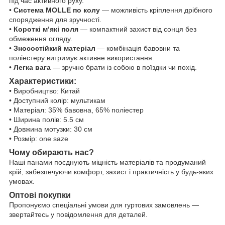
під час активного руху.
•
Система MOLLE по колу
— можливість кріплення дрібного
спорядження для зручності.
•
Короткі м’які поля
— компактний захист від сонця без
обмеження огляду.
•
Зносостійкий матеріал
— комбінація бавовни та
поліестеру витримує активне використання.
•
Легка вага
— зручно брати із собою в поїздки чи похід.
Характеристики:
• Виробництво: Китай
• Доступний колір: мультикам
• Матеріал: 35% бавовна, 65% поліестер
• Ширина полів: 5.5 см
• Довжина мотузки: 30 см
• Розмір: one saze
Чому обирають нас?
Наші панами поєднують міцність матеріалів та продуманий
крій, забезпечуючи комфорт, захист і практичність у будь-яких
умовах.
Оптові покупки
Пропонуємо спеціальні умови для гуртових замовлень —
звертайтесь у повідомлення для деталей.