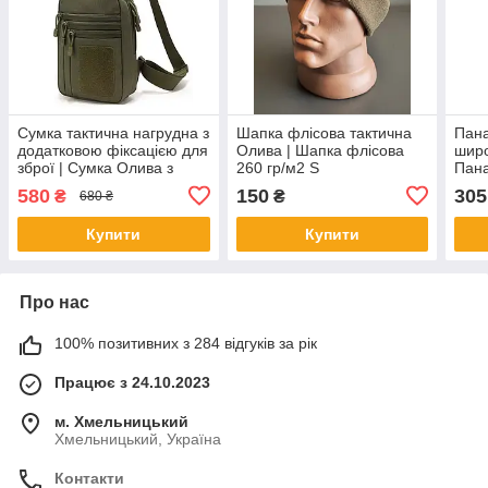
Сумка тактична нагрудна з
Шапка флісова тактична
Пана
додатковою фіксацією для
Олива | Шапка флісова
широ
зброї | Сумка Олива з
260 гр/м2 S
Пан
швидким доступом
580
150
305
₴
₴
680 ₴
Купити
Купити
Про нас
100% позитивних з 284 відгуків за рік
Працює з 24.10.2023
м. Хмельницький
Хмельницький, Україна
Контакти