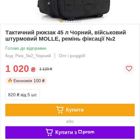
Тактичний рюкзак 45 л Чорний, військовий
штурмовий MOLLE, ремінь фіксації №2
Готово до відправки
Код: Рюк_№2_Чорний
Опт і роздріб
1 020
₴
1 120 ₴
Економія
100 ₴
820 ₴
від 5 шт.
Купити
або
Купити з