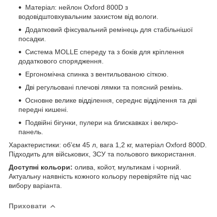
Матеріал: нейлон Oxford 800D з
водовідштовхувальним захистом від вологи.
Додатковий фіксувальний ремінець для стабільнішої
посадки.
Система MOLLE спереду та з боків для кріплення
додаткового спорядження.
Ергономічна спинка з вентильованою сіткою.
Дві регульовані плечові лямки та поясний ремінь.
Основне велике відділення, середнє відділення та дві
передні кишені.
Подвійні бігунки, пулери на блискавках і велкро-
панель.
Характеристики: об’єм 45 л, вага 1,2 кг, матеріал Oxford 800D.
Підходить для військових, ЗСУ та польового використання.
Доступні кольори:
олива, койот, мультикам і чорний.
Актуальну наявність кожного кольору перевіряйте під час
вибору варіанта.
Приховати