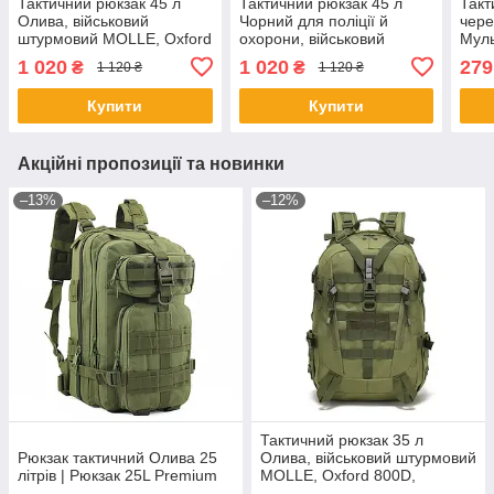
Тактичний рюкзак 45 л
Тактичний рюкзак 45 л
Такт
Олива, військовий
Чорний для поліції й
чере
штурмовий MOLLE, Oxford
охорони, військовий
Муль
800D №1
штурмовий із системою
рюк
1 020
1 020
279
₴
₴
1 120 ₴
1 120 ₴
MOLLE, ремінь фіксації
водо
№2
слін
Купити
Купити
Акційні пропозиції та новинки
–13%
–12%
Тактичний рюкзак 35 л
Рюкзак тактичний Олива 25
Олива, військовий штурмовий
літрів | Рюкзак 25L Premium
MOLLE, Oxford 800D,
водовідштовхувальний, для