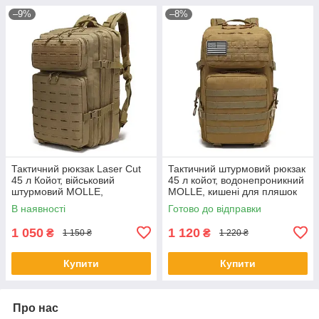
–9%
–8%
Тактичний рюкзак Laser Cut
Тактичний штурмовий рюкзак
45 л Койот, військовий
45 л койот, водонепроникний
штурмовий MOLLE,
MOLLE, кишені для пляшок
водонепроникний, для ЗСУ
№5
В наявності
Готово до відправки
№4
1 050
1 120
₴
₴
1 150 ₴
1 220 ₴
Купити
Купити
Про нас