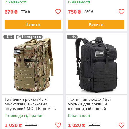
В наявності
В наявності
ЗСУ
670
750
₴
₴
770 ₴
850 ₴
Купити
Купити
–9%
Подарунок
–9%
Тактичний рюкзак 45 л
Тактичний рюкзак 45 л
Мультикам, військовий
Чорний для поліції й
штурмовий MOLLE, ремінь
охорони, військовий
фіксації №2
штурмовий із системою
Готово до відправки
В наявності
MOLLE, ремінь фіксації №2
1 020
1 020
₴
₴
1 120 ₴
1 120 ₴