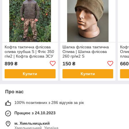
Кофта тактична флісова
Шапка флісова тактична
Кофт
олива грубша S | Фліс 350
Олива | Шапка флісова
Олив
г/м2 | Кофта флісова ЗСУ
260 гр/м2 S
плащ
Олива
899
150
660
₴
₴
Купити
Купити
Про нас
100% позитивних з 286 відгуків за рік
Працює з 24.10.2023
м. Хмельницький
Хмельницький, Україна