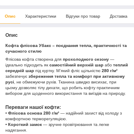
Опис
Характеристики
Відгуки про товар
Доставка
Опис
Кофта флісова Убакс – поєднання тепла, практичності та
сучасного стилю
Флісова кофта створена для
прохолодного сезону
—
ідеально підходить як
самостійний верхній шар
або
теплий
середній шар
під куртку. М’який фліс щільністю
280 г/м²
забезпечує
збереження тепла та комфорт при активному
русі
, не обмежуючи рухів. Тканина швидко висихає, при
цьому дозволяє тілу дихати, що робить кофту практичним
вибором для щоденного використання та виїздів на природу.
Переваги нашої кофти:
•
Флісова основа 280 г/м²
— надійний захист від холоду з
комфортною терморегуляцією.
•
Короткий замок
— зручне провітрювання та легке
надягання.