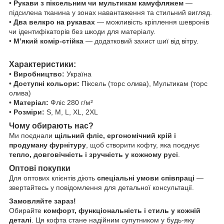
•
Рукави з піксельним чи мультикам камуфляжем
—
підсилена тканина у зонах навантаження та стильний вигляд.
•
Два велкро на рукавах
— можливість кріплення шевронів
чи ідентифікаторів без шкоди для матеріалу.
•
М’який комір-стійка
— додатковий захист шиї від вітру.
Характеристики:
•
Виробництво:
Україна
•
Доступні кольори:
Піксель (торс олива), Мультикам (торс
олива)
•
Матеріал:
Фліс 280 г/м²
•
Розміри:
S, M, L, XL, 2XL
Чому обирають нас?
Ми поєднали
щільний фліс, ергономічний крій і
продуману фурнітуру
, щоб створити кофту, яка поєднує
тепло, довговічність і зручність у кожному русі
.
Оптові покупки
Для оптових клієнтів діють
спеціальні умови співпраці
—
звертайтесь у повідомлення для детальної консультації.
Замовляйте зараз!
Обирайте
комфорт, функціональність і стиль у кожній
деталі
. Ця кофта стане надійним супутником у будь-яку