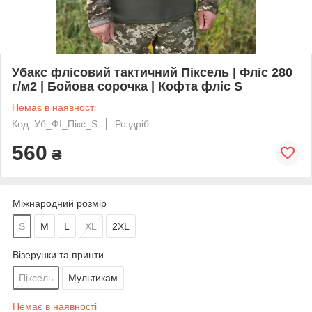
Убакс флісовий тактичний Піксель | Фліс 280
г/м2 | Бойова сорочка | Кофта фліс S
Немає в наявності
Код: Уб_ФІ_Пікс_S
Роздріб
560
₴
Міжнародний розмір
S
M
L
XL
2XL
Візерунки та принти
Піксель
Мультикам
Немає в наявності