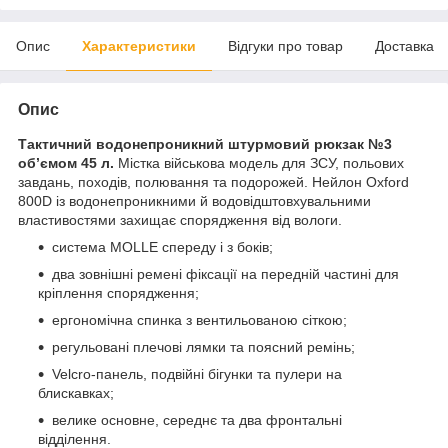
Опис
Характеристики
Відгуки про товар
Доставка
Опис
Тактичний водонепроникний штурмовий рюкзак №3
об’ємом 45 л.
Містка військова модель для ЗСУ, польових
завдань, походів, полювання та подорожей. Нейлон Oxford
800D із водонепроникними й водовідштовхувальними
властивостями захищає спорядження від вологи.
система MOLLE спереду і з боків;
два зовнішні ремені фіксації на передній частині для
кріплення спорядження;
ергономічна спинка з вентильованою сіткою;
регульовані плечові лямки та поясний ремінь;
Velcro-панель, подвійні бігунки та пулери на
блискавках;
велике основне, середнє та два фронтальні
відділення.