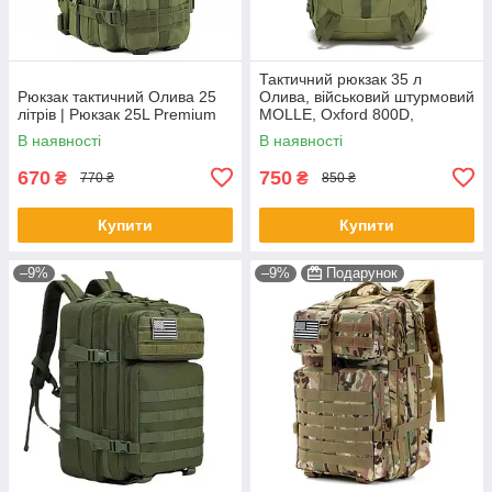
Тактичний рюкзак 35 л
Рюкзак тактичний Олива 25
Олива, військовий штурмовий
літрів | Рюкзак 25L Premium
MOLLE, Oxford 800D,
водовідштовхувальний, для
В наявності
В наявності
ЗСУ
670
750
₴
₴
770 ₴
850 ₴
Купити
Купити
–9%
–9%
Подарунок