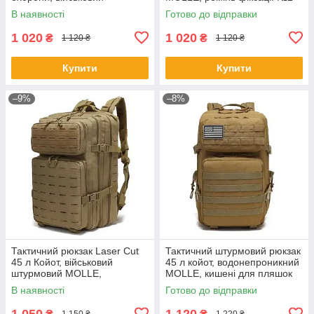
штурмовий із системою
В наявності
Готово до відправки
MOLLE, ремінь фіксації №2
1 020
1 020
₴
₴
1 120 ₴
1 120 ₴
Купити
Купити
–9%
–8%
Тактичний рюкзак Laser Cut
Тактичний штурмовий рюкзак
45 л Койот, військовий
45 л койот, водонепроникний
штурмовий MOLLE,
MOLLE, кишені для пляшок
водонепроникний, для ЗСУ
№5
В наявності
Готово до відправки
№4
1 050
1 120