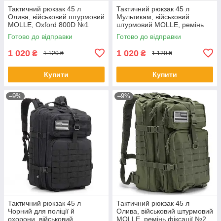
Тактичний рюкзак 45 л
Тактичний рюкзак 45 л
Олива, військовий штурмовий
Мультикам, військовий
MOLLE, Oxford 800D №1
штурмовий MOLLE, ремінь
фіксації №2
Готово до відправки
Готово до відправки
1 020
1 020
₴
₴
1 120 ₴
1 120 ₴
Купити
Купити
–9%
–9%
Тактичний рюкзак 45 л
Тактичний рюкзак 45 л
Чорний для поліції й
Олива, військовий штурмовий
охорони, військовий
MOLLE, ремінь фіксації №2