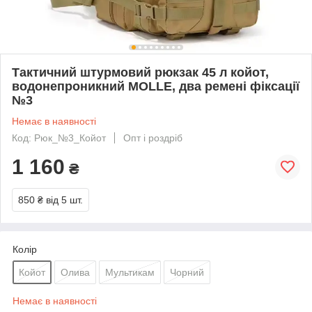
Тактичний штурмовий рюкзак 45 л койот,
водонепроникний MOLLE, два ремені фіксації
№3
Немає в наявності
Код: Рюк_№3_Койот
Опт і роздріб
1 160
₴
850 ₴
від 5 шт.
Колір
Койот
Олива
Мультикам
Чорний
Немає в наявності