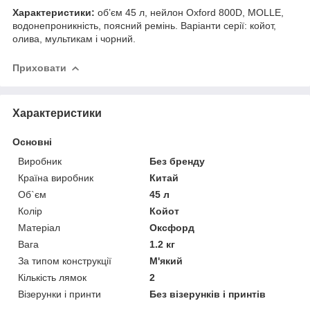
Характеристики:
об’єм 45 л, нейлон Oxford 800D, MOLLE,
водонепроникність, поясний ремінь. Варіанти серії: койот,
олива, мультикам і чорний.
Приховати
Характеристики
Основні
Виробник
Без бренду
Країна виробник
Китай
Об`єм
45 л
Колір
Койот
Матеріал
Оксфорд
Вага
1.2 кг
За типом конструкції
М'який
Кількість лямок
2
Візерунки і принти
Без візерунків і принтів