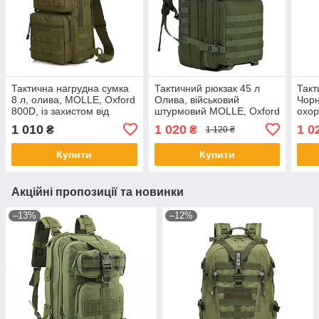
Тактична нагрудна сумка
Тактичний рюкзак 45 л
Такт
8 л, олива, MOLLE, Oxford
Олива, військовий
Чорн
800D, із захистом від
штурмовий MOLLE, Oxford
охор
вологи
800D №1
штур
1 010
1 020
1 0
₴
₴
1 120 ₴
MOLL
№2
Купити
Купити
Акційні пропозиції та новинки
–13%
–12%