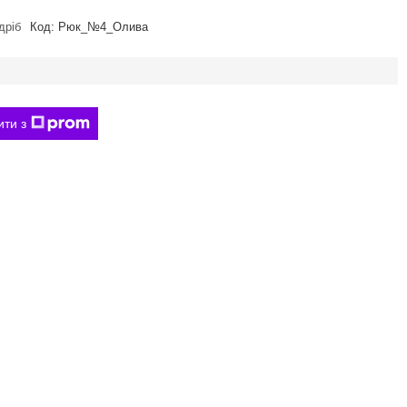
дріб
Код:
Рюк_№4_Олива
ити з