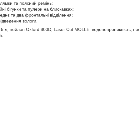
 лямки та поясний ремінь;
йні бігунки та пулери на блискавках;
еднє та два фронтальні відділення;
відведення вологи.
5 л, нейлон Oxford 800D, Laser Cut MOLLE, водонепроникність, пояс
й.