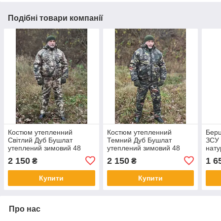
Подібні товари компанії
Костюм утепленний
Костюм утепленний
Берц
Світлий Дуб Бушлат
Темний Дуб Бушлат
ЗСУ 
утеплений зимовий 48
утеплений зимовий 48
нату
39
2 150
2 150
1 6
₴
₴
Купити
Купити
Про нас