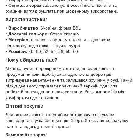
•
Основа з саржі
забезпечує зносостійкість тканини та
охайний вигляд бушлата при щоденному використанні.
Характеристики:
•
Виробництво:
Україна, фірма B&L
•
Доступні кольори
: Стара Україна
•
Матеріал:
основа – саржа; утеплення – два шари
синтепону; підкладка – штучне хутро
•
Розміри:
48, 50, 52, 54, 56, 58, 60
Чому обирають нас?
Ми поєднуємо перевірені матеріали, посилені шви та
продуманий крій, щоб бушлат одночасно добре грів,
витримував навантаження та залишався зручним у русі. Такий
підхід дає змогу отримати практичний верхній одяг для
роботи й повсякденного використання без компромісів між
комфортом і довговічністю.
Оптові покупки
Для оптових клієнтів передбачені індивідуальні умови
співпраці та гнучка система цін. Звертайтесь для розрахунку
партії та індивідуальної вартості
Замовляйте зараз!