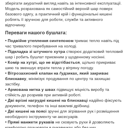
зберігати акуратний вигляд навіть за інтенсивної експлуатації.
Модель розрахована як самостійний верхній шар поверх
базового одягу, а практичний крій і функціональні кишені
роблять її зручною для роботи, служби та активного
відпочинку.
Переваги нашого бушлата:
•
Подвійне утеплення синтепоном
тримає тепло навіть під
час тривалого перебування на холоді.
•
Підкладка зі штучного хутра
створює додатковий тепловий
шар і робить бушлат приємним у щоденному носінні.
•
Комір на хутрі, що не відстібається
, щільно прикриває
шию та зменшує втрати тепла у вітряну погоду.
•
Вітрозахисний клапан на ґудзиках, який закриває
блискавку
, мінімізує продування по центру та захищає
застібку.
•
Армована нитка у швах
підвищує міцність виробу та
стійкість до розривів при активній роботі.
•
Дві врізні нагрудні кишені на блискавці
надійно фіксують
документи, телефон та інші важливі дрібниці.
•
Дві кишені на поясі
зручні для зігрівання рук і розміщення
необхідного інструменту чи аксесуарів.
•
Прямі манжети рукавів
не сковують рухи й дозволяють
комфортно працювати в рукавичках або без них.