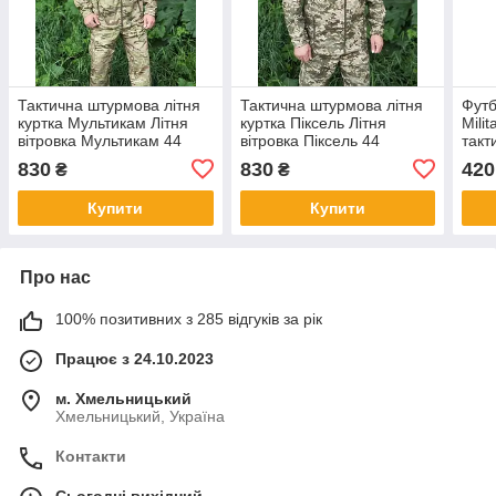
Тактична штурмова літня
Тактична штурмова літня
Фут
куртка Мультикам Літня
куртка Піксель Літня
Mili
вітровка Мультикам 44
вітровка Піксель 44
такт
війс
830
830
420
₴
₴
Купити
Купити
Про нас
100% позитивних з 285 відгуків за рік
Працює з 24.10.2023
м. Хмельницький
Хмельницький, Україна
Контакти
Сьогодні вихідний