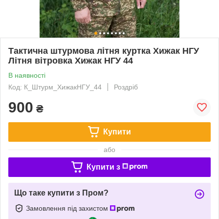
Тактична штурмова літня куртка Хижак НГУ
Літня вітровка Хижак НГУ 44
В наявності
Код: К_Штурм_ХижакНГУ_44
Роздріб
900
₴
Купити
або
Купити з
Що таке купити з Пром?
Замовлення під захистом