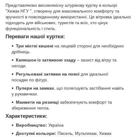
Представляємо високоякісну штурмову куртку в кольорі
"Хижак НГУ ", створену для максимального комфорту та
зручності в повсякденному використанні. Ця вітровка ідеально
підходить для військових, туристів та всіх, хто цінує
функціональність і стиль.
Переваги нашої куртки:
Три місткі кишені
на лицевій стороні для необхідних
дрібниць.
Капюшон із затяжкою ззаду
– захист від вітру та
негоди.
Регульовані затяжки на поясі
для ідеальної
посадки по фігурі.
Пулери на замках
, що полегшують застібання навіть
у рукавичках.
Манжети на резинці
забезпечують комфорт та
збереження тепла.
Характеристики:
Виробництво:
Україна
Доступні кольори:
Піксель, Мультикам, Хижак