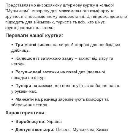
Представляємо високоякісну штурмову куртку в кольорі
"Мультикам", створену для максимального комфорту та
зручності в повсякденному використанні. Ця вітровка ідеально
підходить для військових, туристів та всіх, хто цінує
функціональність і стиль.
Переваги нашої куртки:
Три місткі кишені
на лицевій стороні для необхідних
дрібниць.
Капюшон із затяжкою ззаду
– захист від вітру та
негоди.
Регульовані затяжки на поясі
для ідеальної
посадки по фігурі.
Пулери на замках
, що полегшують застібання навіть
у рукавичках.
Манжети на резинці
забезпечують комфорт та
збереження тепла.
Характеристики:
Виробництво:
Україна
Доступні кольори:
Піксель, Мультикам, Хижак