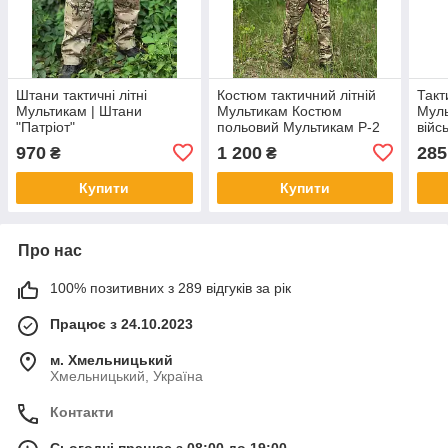
Штани тактичні літні
Костюм тактичний літній
Такт
Мультикам | Штани
Мультикам Костюм
Муль
"Патріот"
польовий Мультикам Р-2
війс
B&L 48
баво
970
1 200
285
₴
₴
46
Купити
Купити
Про нас
100% позитивних з 289 відгуків за рік
Працює з 24.10.2023
м. Хмельницький
Хмельницький, Україна
Контакти
Сьогодні працює з 08:00 до 19:00