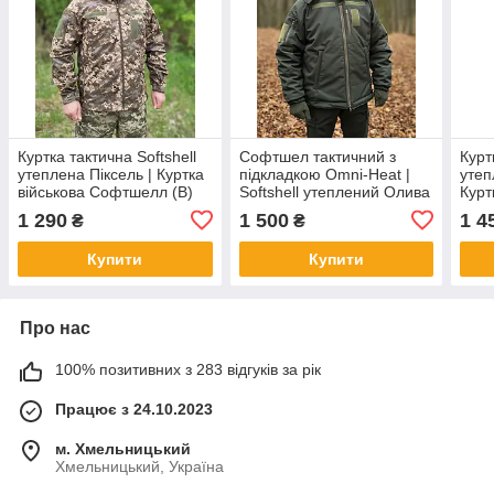
Куртка тактична Softshell
Софтшел тактичний з
Курт
утеплена Піксель | Куртка
підкладкою Omni-Heat |
утеп
військова Софтшелл (В)
Softshell утеплений Олива
Курт
44
46
Соф
1 290
1 500
1 4
₴
₴
Купити
Купити
Про нас
100% позитивних з 283 відгуків за рік
Працює з 24.10.2023
м. Хмельницький
Хмельницький, Україна