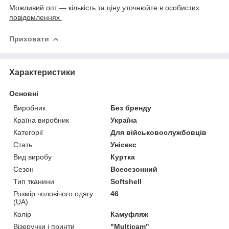
Можливий опт — кількість та ціну уточнюйте в особистих
повідомленнях
Приховати
Характеристики
Основні
Виробник
Без бренду
Країна виробник
Україна
Категорії
Для військовослужбовців
Стать
Унісекс
Вид виробу
Куртка
Сезон
Всесезонний
Тип тканини
Softshell
Розмір чоловічого одягу
46
(UA)
Колір
Камуфляж
Візерунки і принти
"Multicam"