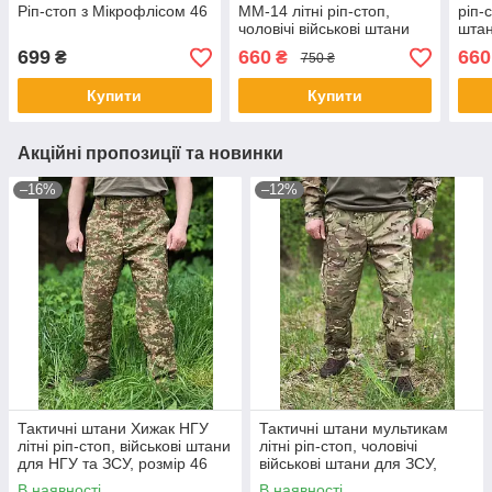
Ріп-стоп з Мікрофлісом 46
ММ-14 літні ріп-стоп,
ріп-с
чоловічі військові штани
штан
для ЗСУ, розмір 48
699
660
660
₴
₴
750 ₴
Купити
Купити
Акційні пропозиції та новинки
–16%
–12%
Тактичні штани Хижак НГУ
Тактичні штани мультикам
літні ріп-стоп, військові штани
літні ріп-стоп, чоловічі
для НГУ та ЗСУ, розмір 46
військові штани для ЗСУ,
розмір 46
В наявності
В наявності