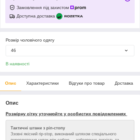
Замовлення під захистом
Доступна доставка
Розмір чоловічого одягу
46
В наявності
Опис
Характеристики
Відгуки про товар
Доставка
Опис
Розмірну сітку уточнюйте у особистих повідомленнях
Тактичні штани з ріп-стопу
Ззовні якісний rip-stop, виконаний шляхом спеціального
переплетення ниток між собою — забезпечує легкість та