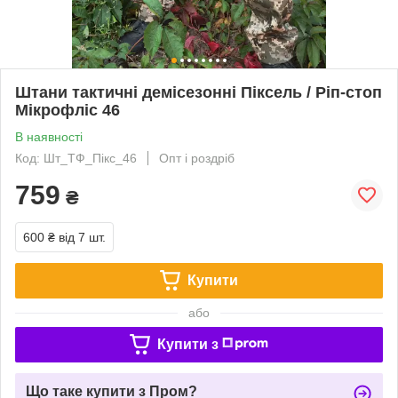
Штани тактичні демісезонні Піксель / Ріп-стоп
Мікрофліс 46
В наявності
Код: Шт_ТФ_Пікс_46
Опт і роздріб
759
₴
600 ₴
від 7 шт.
Купити
або
Купити з
Що таке купити з Пром?