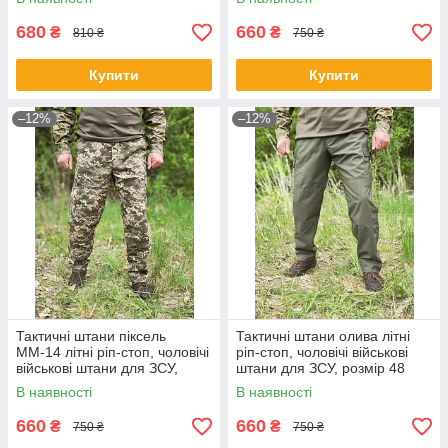
680
660
₴
₴
810 ₴
750 ₴
Купити
Купити
–12%
–12%
Тактичні штани піксель
Тактичні штани олива літні
ММ-14 літні ріп-стоп, чоловічі
ріп-стоп, чоловічі військові
військові штани для ЗСУ,
штани для ЗСУ, розмір 48
розмір 48
В наявності
В наявності
660
660
₴
₴
750 ₴
750 ₴