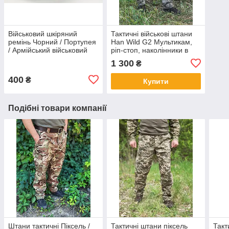
Військовий шкіряний
Тактичні військові штани
ремінь Чорний / Портупея
Han Wild G2 Мультикам,
/ Армійський військовий
ріп-стоп, наколінники в
пояс
комплекті, розмір 28 (XS)
1 300
₴
400
₴
Купити
Подібні товари компанії
Штани тактичні Піксель /
Тактичні штани піксель
Такт